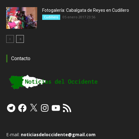
Fotogalería: Cabalgata de Reyes en Cudillero
05 enero 2017 23:56
Cudillero
Contacto
Telegram
Facebook
X
Instagram
YouTube
Feed
RSS
E-mail:
noticiasdeloccidente@gmail.com