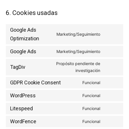
6. Cookies usadas
Google Ads
Marketing/Seguimiento
Consent
Optimization
to
Google Ads
service
Marketing/Seguimiento
Consent
google-
to
Propósito pendiente de
ads-
TagDiv
service
Consent
investigación
optimization
google-
to
GDPR Cookie Consent
ads
Funcional
service
Consent
tagdiv
to
WordPress
Funcional
Consent
service
to
gdpr-
Litespeed
Funcional
Consent
service
cookie-
to
wordpress
consent
WordFence
Funcional
Consent
service