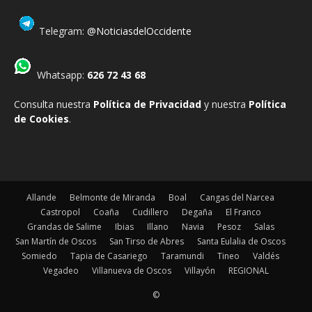
Telegram:
@NoticiasdelOccidente
Whatsapp:
626 72 43 68
Consulta nuestra
Política de Privacidad
y nuestra
Política
de Cookies
.
Allande
Belmonte de Miranda
Boal
Cangas del Narcea
Castropol
Coaña
Cudillero
Degaña
El Franco
Grandas de Salime
Ibias
Illano
Navia
Pesoz
Salas
San Martín de Oscos
San Tirso de Abres
Santa Eulalia de Oscos
Somiedo
Tapia de Casariego
Taramundi
Tineo
Valdés
Vegadeo
Villanueva de Oscos
Villayón
REGIONAL
©