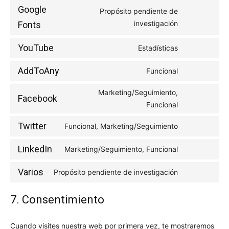
to
litespeed
Google
Propósito pendiente de
service
Consent
investigación
Fonts
wordfence
to
YouTube
service
Estadísticas
Consent
google-
to
AddToAny
Funcional
fonts
Consent
service
to
youtube
Marketing/Seguimiento,
Facebook
service
Consent
Funcional
addtoany
to
Twitter
Funcional, Marketing/Seguimiento
service
Consent
facebook
to
LinkedIn
Marketing/Seguimiento, Funcional
Consent
service
to
twitter
Varios
Propósito pendiente de investigación
Consent
service
to
linkedin
7. Consentimiento
service
varios
Cuando visites nuestra web por primera vez, te mostraremos