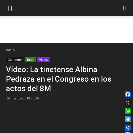
Notici
Inicio
Occidente
Tineo
Vídeos
Vídeo: La tinetense Albina
del
Pedraza en el Congreso en los
actos del 8M
Occid
08 marzo 2018 20:39
Fac
X
Wha
de
Tel