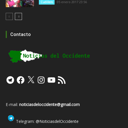
05 enero 2017 23:56
Cudillero
Contacto
Telegram
Facebook
X
Instagram
YouTube
Feed
RSS
E-mail:
noticiasdeloccidente@gmail.com
Telegram:
@NoticiasdelOccidente