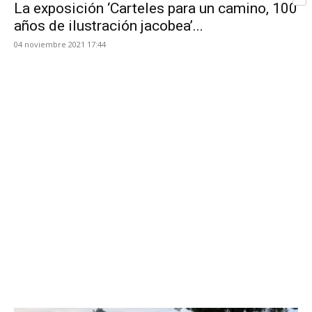
Com
La exposición ‘Carteles para un camino, 100
de
años de ilustración jacobea’...
04 noviembre 2021 17:44
Asturias