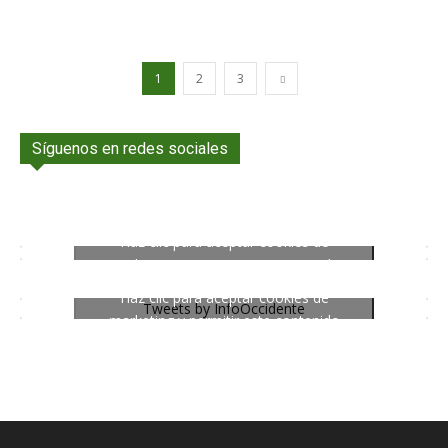
1
2
3
Síguenos en redes sociales
Haz clic para aceptar cookies de
marketing y permitir este contenido
Haz clic para aceptar cookies de
Tweets by InfoOccidente
marketing y permitir este contenido