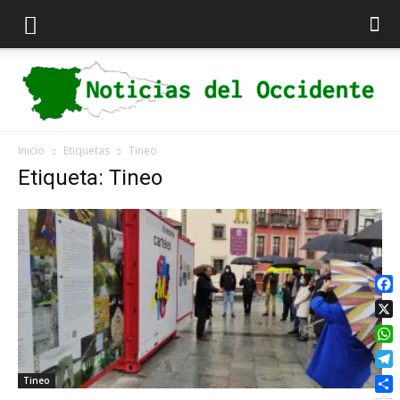
Inicio
Etiquetas
Tineo
Noticias
Etiqueta: Tineo
del
Fac
X
Occidente
Wha
Tel
Tineo