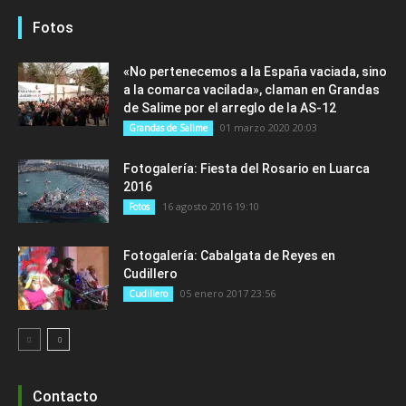
Fotos
«No pertenecemos a la España vaciada, sino
a la comarca vacilada», claman en Grandas
de Salime por el arreglo de la AS-12
01 marzo 2020 20:03
Grandas de Salime
Fotogalería: Fiesta del Rosario en Luarca
2016
16 agosto 2016 19:10
Fotos
Fotogalería: Cabalgata de Reyes en
Cudillero
05 enero 2017 23:56
Cudillero
Contacto