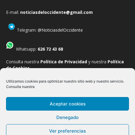
E-mail:
noticiasdeloccidente@gmail.com
Telegram:
@NoticiasdelOccidente
Whatsapp:
626 72 43 68
Consulta nuestra
Política de Privacidad
y nuestra
Política
de Cookies
.
Utilizamos cookies para optimizar nuestro sitio web y nuestro servicio.
Consulta nuestra
Allande
Belmonte de Miranda
Boal
Cangas del Narcea
Aceptar cookies
Castropol
Coaña
Cudillero
Degaña
El Franco
Grandas de Salime
Ibias
Illano
Navia
Pesoz
Salas
Denegado
San Martín de Oscos
San Tirso de Abres
Santa Eulalia de Oscos
Somiedo
Tapia de Casariego
Taramundi
Tineo
Valdés
Ver preferencias
Vegadeo
Villanueva de Oscos
Villayón
REGIONAL