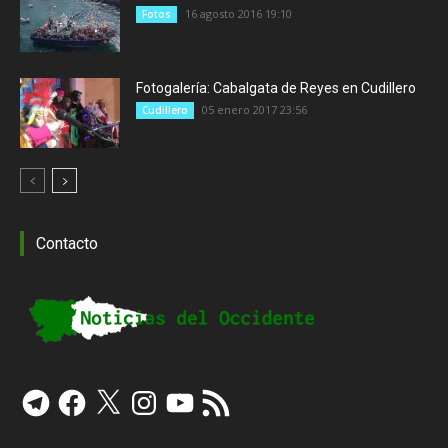
16 agosto 2016 19:10
Fotos
Fotogalería: Cabalgata de Reyes en Cudillero
05 enero 2017 23:56
Cudillero
Contacto
Telegram
Facebook
X
Instagram
YouTube
Feed
RSS