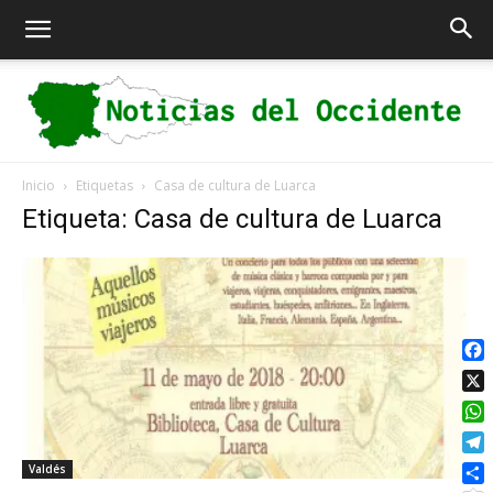
Inicio
Etiquetas
Casa de cultura de Luarca
Noticias
Etiqueta: Casa de cultura de Luarca
del
Fac
X
Occidente
Wha
Tel
Valdés