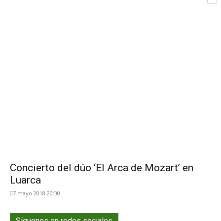
Com
de
Asturias
Concierto del dúo ‘El Arca de Mozart’ en
Luarca
07 mayo 2018 20:30
Síguenos en redes sociales