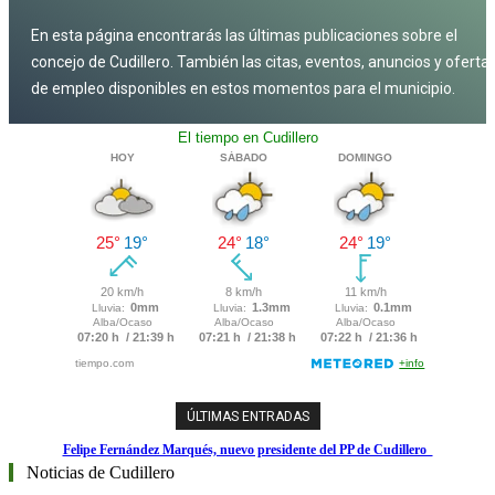
En esta página encontrarás las últimas publicaciones sobre el
concejo de Cudillero. También las citas, eventos, anuncios y oferta
de empleo disponibles en estos momentos para el municipio.
ÚLTIMAS ENTRADAS
El Principado pone en marcha el plan de adaptación al cambio climático de los
El Principado autoriza el cultivo de patata en todos los concejos asturianos
Rescatados en Cudillero dos buzos que practicaban pesca submarina
Felipe Fernández Marqués, nuevo presidente del PP de Cudillero
Reabre el consultorio de San Martín de Luiña, tras las obras
puertos autonómicos
Noticias de Cudillero