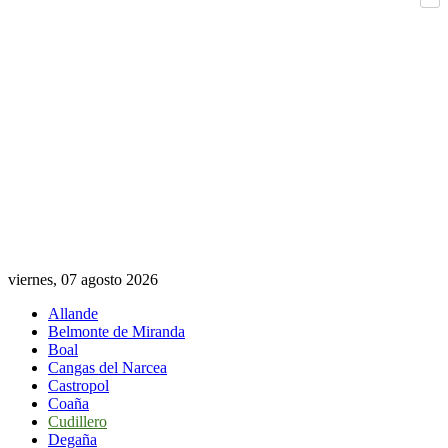
Com
viernes, 07 agosto 2026
Allande
Belmonte de Miranda
Boal
Cangas del Narcea
Castropol
Coaña
Cudillero
Degaña