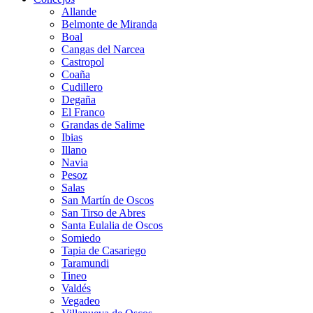
Allande
Belmonte de Miranda
Boal
Cangas del Narcea
Castropol
Coaña
Cudillero
Degaña
El Franco
Grandas de Salime
Ibias
Illano
Navia
Pesoz
Salas
San Martín de Oscos
San Tirso de Abres
Santa Eulalia de Oscos
Somiedo
Tapia de Casariego
Taramundi
Tineo
Valdés
Vegadeo