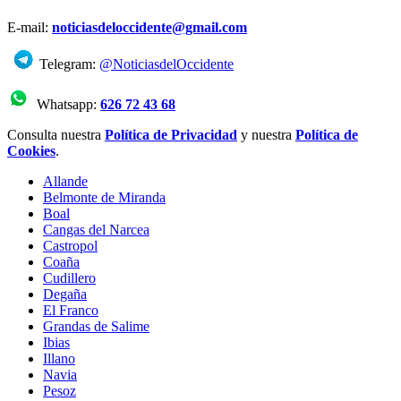
E-mail:
noticiasdeloccidente@gmail.com
Telegram:
@NoticiasdelOccidente
Whatsapp:
626 72 43 68
Consulta nuestra
Política de Privacidad
y nuestra
Política de
Cookies
.
Allande
Belmonte de Miranda
Boal
Cangas del Narcea
Castropol
Coaña
Cudillero
Degaña
El Franco
Grandas de Salime
Ibias
Illano
Navia
Pesoz