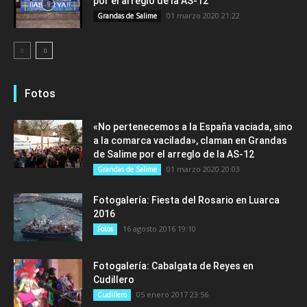
por el arreglo de la AS-12
01 marzo 2020 21:22
Grandas de Salime
Fotos
«No pertenecemos a la España vaciada, sino
a la comarca vacilada», claman en Grandas
de Salime por el arreglo de la AS-12
01 marzo 2020 20:03
Grandas de Salime
Fotogalería: Fiesta del Rosario en Luarca
2016
16 agosto 2016 19:10
Fotos
Fotogalería: Cabalgata de Reyes en
Cudillero
05 enero 2017 23:56
Cudillero