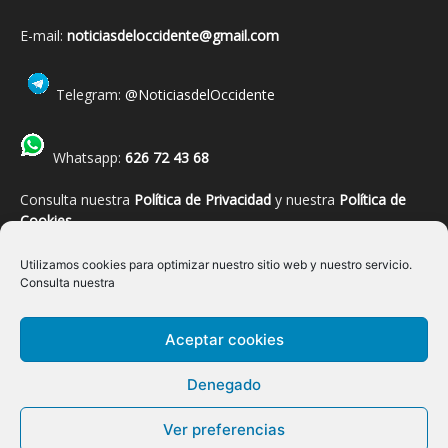
E-mail:
noticiasdeloccidente@gmail.com
Telegram:
@NoticiasdelOccidente
Whatsapp:
626 72 43 68
Consulta nuestra
Política de Privacidad
y nuestra
Política de
Cookies
.
Utilizamos cookies para optimizar nuestro sitio web y nuestro servicio.
Consulta nuestra
Allande
Belmonte de Miranda
Boal
Cangas del Narcea
Aceptar cookies
Castropol
Coaña
Cudillero
Degaña
El Franco
Grandas de Salime
Ibias
Illano
Navia
Pesoz
Salas
Denegado
San Martín de Oscos
San Tirso de Abres
Santa Eulalia de Oscos
Somiedo
Tapia de Casariego
Taramundi
Tineo
Valdés
Ver preferencias
Vegadeo
Villanueva de Oscos
Villayón
REGIONAL