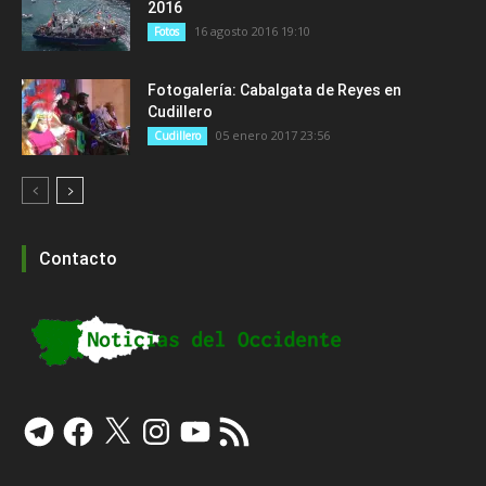
2016
16 agosto 2016 19:10
Fotos
Fotogalería: Cabalgata de Reyes en
Cudillero
05 enero 2017 23:56
Cudillero
Contacto
Telegram
Facebook
X
Instagram
YouTube
Feed
RSS