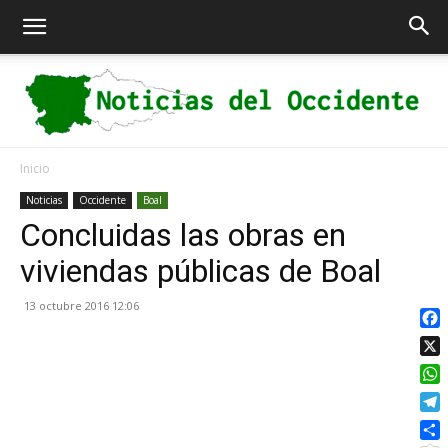
Inicio
Noticias
Noticias
Occidente
Boal
Concluidas las obras en
viviendas públicas de Boal
del
13 octubre 2016 12:06
Fac
X
Occidente
Wha
Tel