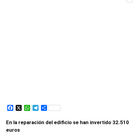
Com
de
Asturias
Facebook
X
WhatsApp
Telegram
Compartir
En la reparación del edificio se han invertido 32.510
euros