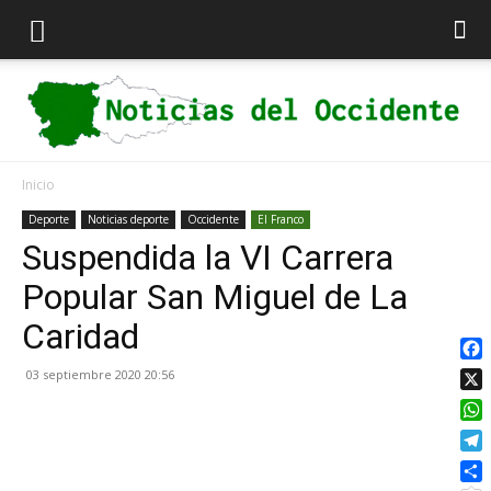
Inicio
Noticias
Deporte
Noticias deporte
Occidente
El Franco
Suspendida la VI Carrera
Popular San Miguel de La
del
Caridad
Fac
03 septiembre 2020 20:56
X
Occidente
Wha
Tel