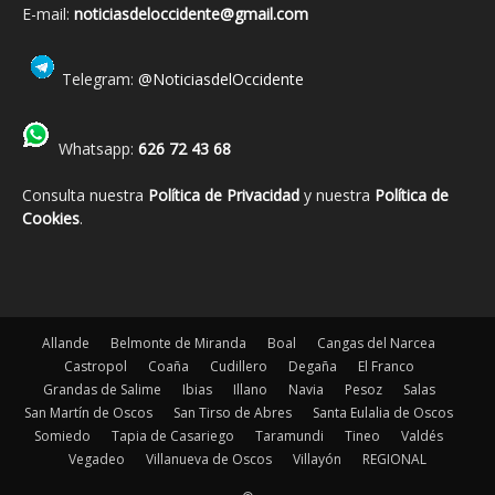
E-mail:
noticiasdeloccidente@gmail.com
Telegram:
@NoticiasdelOccidente
Whatsapp:
626 72 43 68
Consulta nuestra
Política de Privacidad
y nuestra
Política de
Cookies
.
Allande
Belmonte de Miranda
Boal
Cangas del Narcea
Castropol
Coaña
Cudillero
Degaña
El Franco
Grandas de Salime
Ibias
Illano
Navia
Pesoz
Salas
San Martín de Oscos
San Tirso de Abres
Santa Eulalia de Oscos
Somiedo
Tapia de Casariego
Taramundi
Tineo
Valdés
Vegadeo
Villanueva de Oscos
Villayón
REGIONAL