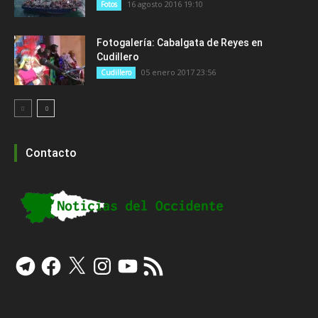
16 agosto 2016 19:10
Fotos
Fotogalería: Cabalgata de Reyes en
Cudillero
05 enero 2017 23:56
Cudillero
Contacto
Telegram
Facebook
X
Instagram
YouTube
Feed
RSS