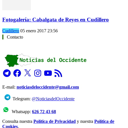
Fotogalería: Cabalgata de Reyes en Cudillero
Cudillero
05 enero 2017 23:56
Contacto
Telegram
Facebook
X
Instagram
YouTube
Feed
RSS
E-mail:
noticiasdeloccidente@gmail.com
Telegram:
@NoticiasdelOccidente
Whatsapp:
626 72 43 68
Consulta nuestra
Política de Privacidad
y nuestra
Política de
Cookies
.