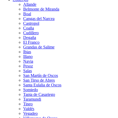
Allande
Belmonte de Miranda
Boal
Cangas del Narcea
Castropol
Coaña
Cudillero
Degaña
El Franco
Grandas de Salime
Ibias
Illano
Navia
Pesoz
Salas
San Martín de Oscos
San Tirso de Abres
Santa Eulalia de Oscos
Somiedo
Tapia de Casariego
Taramundi
Tineo
Valdés
Vegadeo