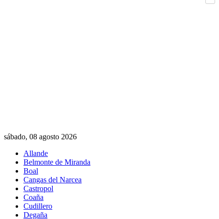
Com
sábado, 08 agosto 2026
Allande
Belmonte de Miranda
Boal
Cangas del Narcea
Castropol
Coaña
Cudillero
Degaña