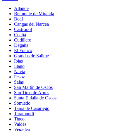
Allande
Belmonte de Miranda
Boal
Cangas del Narcea
Castropol
Coaña
Cudillero
Degaña
El Franco
Grandas de Salime
Ibias
Illano
Navia
Pesoz
Salas
San Martín de Oscos
San Tirso de Abres
Santa Eulalia de Oscos
Somiedo
Tapia de Casariego
Taramundi
Tineo
Valdés
Vegadeo