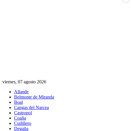
Com
viernes, 07 agosto 2026
Allande
Belmonte de Miranda
Boal
Cangas del Narcea
Castropol
Coaña
Cudillero
Degaña