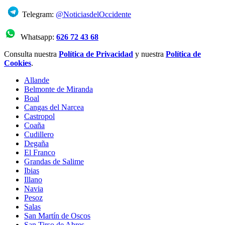
Telegram:
@NoticiasdelOccidente
Whatsapp:
626 72 43 68
Consulta nuestra
Política de Privacidad
y nuestra
Política de
Cookies
.
Allande
Belmonte de Miranda
Boal
Cangas del Narcea
Castropol
Coaña
Cudillero
Degaña
El Franco
Grandas de Salime
Ibias
Illano
Navia
Pesoz
Salas
San Martín de Oscos
San Tirso de Abres