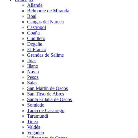
Allande
Belmonte de Miranda
Boal
Cangas del Narcea
Castropol
Coaña
Cudillero
Degaña
El Franco
Grandas de Salime
Ibias
Illano
Navia
Pesoz
Salas
San Martín de Oscos
San Tirso de Abres
Santa Eulalia de Oscos
Somiedo
Tapia de Casariego
Taramundi
Tineo
Valdés
Vegadeo