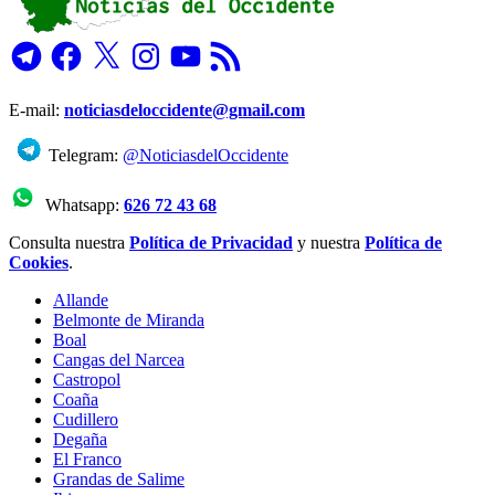
Telegram
Facebook
X
Instagram
YouTube
Feed
RSS
E-mail:
noticiasdeloccidente@gmail.com
Telegram:
@NoticiasdelOccidente
Whatsapp:
626 72 43 68
Consulta nuestra
Política de Privacidad
y nuestra
Política de
Cookies
.
Allande
Belmonte de Miranda
Boal
Cangas del Narcea
Castropol
Coaña
Cudillero
Degaña
El Franco
Grandas de Salime