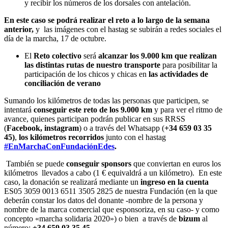
y recibir los números de los dorsales con antelación.
En este caso se podrá realizar el reto a lo largo de la semana
anterior,
y las imágenes con el hastag se subirán a redes sociales el
día de la marcha, 17 de octubre.
El
Reto colectivo
será
alcanzar los 9.000 km que realizan
las distintas rutas de nuestro transporte
para posibilitar la
participación de los chicos y chicas en
las actividades de
conciliación de verano
Sumando los kilómetros de todas las personas que participen, se
intentará
conseguir este reto de los 9.000 km
y para ver el ritmo de
avance, quienes participan podrán publicar en sus RRSS
(
Facebook, instagram
) o a través del Whatsapp (
+34 659 03 35
45
)
,
los kilómetros recorridos
junto con el hastag
#EnMarchaConFundaciónEdes
.
También se puede
conseguir sponsors
que conviertan en euros los
kilómetros llevados a cabo (1 € equivaldrá a un kilómetro). En este
caso, la donación se realizará mediante un
ingreso en la cuenta
ES05 3059 0013 6511 3505 2825 de nuestra Fundación (en la que
deberán constar los datos del donante -nombre de la persona y
nombre de la marca comercial que esponsoriza, en su caso- y como
concepto «marcha solidaria 2020») o bien a través de
bizum
al
número:
+34 659 03 35 45
.