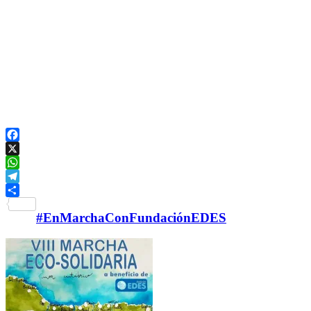
Facebook
X
WhatsApp
Telegram
Compartir
#EnMarchaConFundaciónEDES