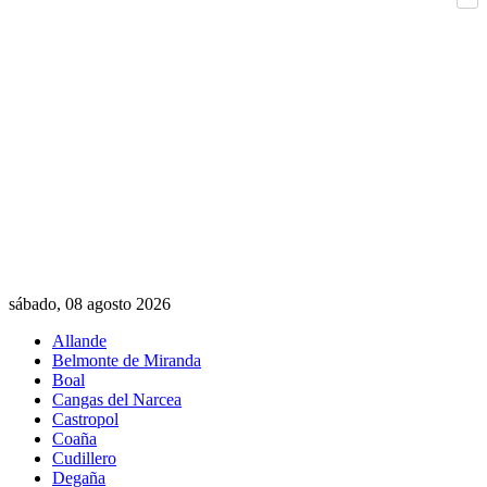
Com
sábado, 08 agosto 2026
Allande
Belmonte de Miranda
Boal
Cangas del Narcea
Castropol
Coaña
Cudillero
Degaña