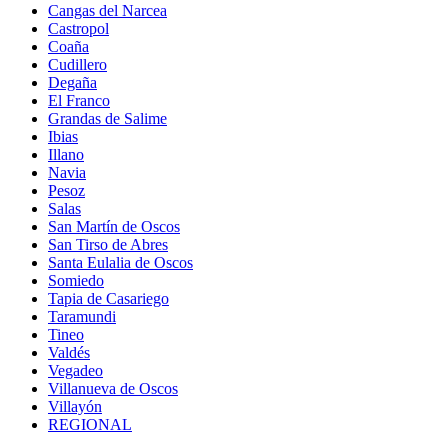
Cangas del Narcea
Castropol
Coaña
Cudillero
Degaña
El Franco
Grandas de Salime
Ibias
Illano
Navia
Pesoz
Salas
San Martín de Oscos
San Tirso de Abres
Santa Eulalia de Oscos
Somiedo
Tapia de Casariego
Taramundi
Tineo
Valdés
Vegadeo
Villanueva de Oscos
Villayón
REGIONAL