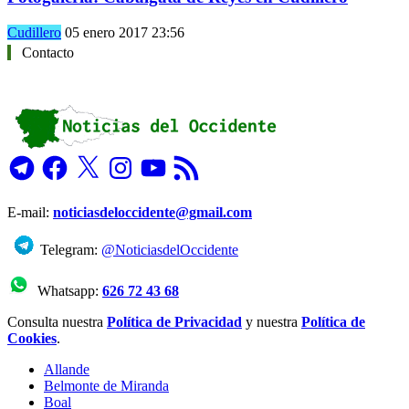
Cudillero
05 enero 2017 23:56
Contacto
Telegram
Facebook
X
Instagram
YouTube
Feed
RSS
E-mail:
noticiasdeloccidente@gmail.com
Telegram:
@NoticiasdelOccidente
Whatsapp:
626 72 43 68
Consulta nuestra
Política de Privacidad
y nuestra
Política de
Cookies
.
Allande
Belmonte de Miranda
Boal