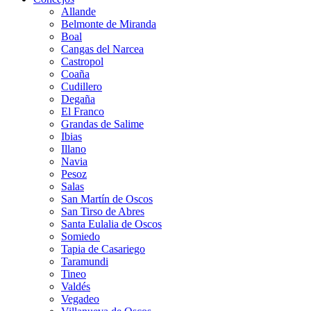
Allande
Belmonte de Miranda
Boal
Cangas del Narcea
Castropol
Coaña
Cudillero
Degaña
El Franco
Grandas de Salime
Ibias
Illano
Navia
Pesoz
Salas
San Martín de Oscos
San Tirso de Abres
Santa Eulalia de Oscos
Somiedo
Tapia de Casariego
Taramundi
Tineo
Valdés
Vegadeo