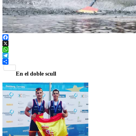
Facebook
X
WhatsApp
Telegram
Compartir
En el doble scull