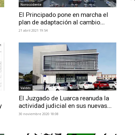
del
Noroccidente
El Principado pone en marcha el
plan de adaptación al cambio...
21 abril 2021 19:54
Occidente
Valdés
El Juzgado de Luarca reanuda la
de
y
actividad judicial en sus nuevas...
30 noviembre 2020 18:08