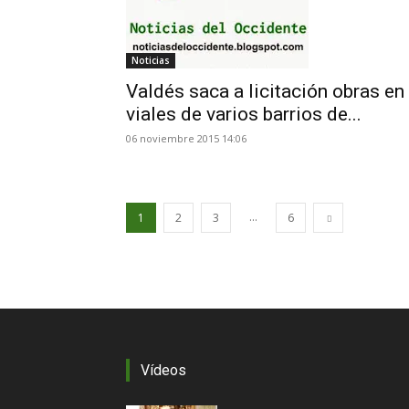
Noticias
Valdés saca a licitación obras en
viales de varios barrios de...
06 noviembre 2015 14:06
...
1
2
3
6
Vídeos