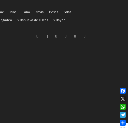
ime
Ibias
Illano
Navia
Pesoz
Salas
Vegadeo
Villanueva de Oscos
Villayón
Fac
X
Wha
Tel