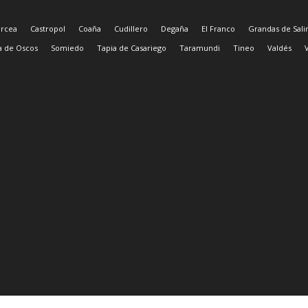
arcea
Castropol
Coaña
Cudillero
Degaña
El Franco
Grandas de Sal
ia de Oscos
Somiedo
Tapia de Casariego
Taramundi
Tineo
Valdés