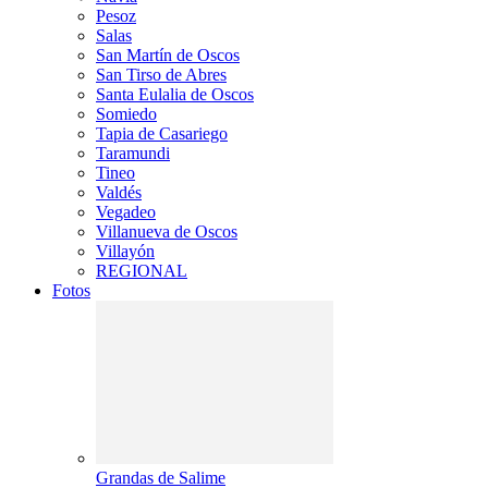
Pesoz
Salas
San Martín de Oscos
San Tirso de Abres
Santa Eulalia de Oscos
Somiedo
Tapia de Casariego
Taramundi
Tineo
Valdés
Vegadeo
Villanueva de Oscos
Villayón
REGIONAL
Fotos
Grandas de Salime