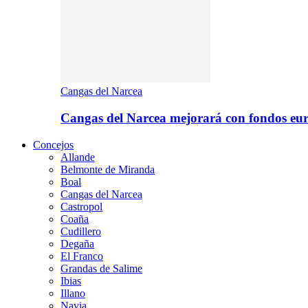
Cangas del Narcea
Cangas del Narcea mejorará con fondos eur
Concejos
Allande
Belmonte de Miranda
Boal
Cangas del Narcea
Castropol
Coaña
Cudillero
Degaña
El Franco
Grandas de Salime
Ibias
Illano
Navia