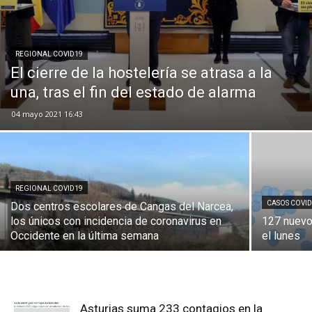
REGIONAL COVID19
El cierre de la hostelería se atrasa a la
una, tras el fin del estado de alarma
04 mayo 2021 16:43
REGIONAL COVID19
CASOS COVI
Dos centros escolares de Cangas del Narcea,
los únicos con incidencia de coronavirus en
127 nuevo
Occidente en la última semana
el lunes
Asturias suma 233 contagios en la