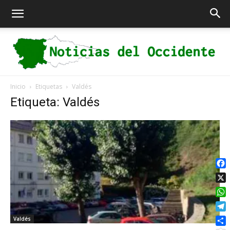
Inicio
Etiquetas
Valdés
Noticias
Etiqueta: Valdés
del
Fac
X
Occidente
Wha
Tel
Valdés