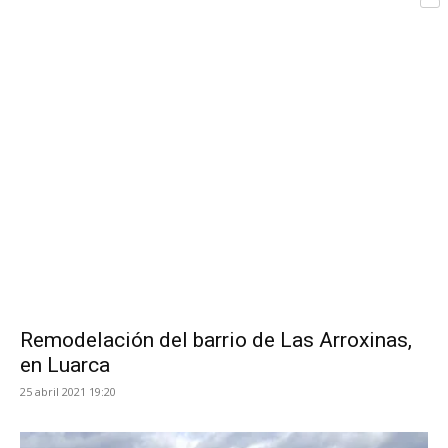
Com
de
Asturias
Remodelación del barrio de Las Arroxinas,
en Luarca
25 abril 2021 19:20