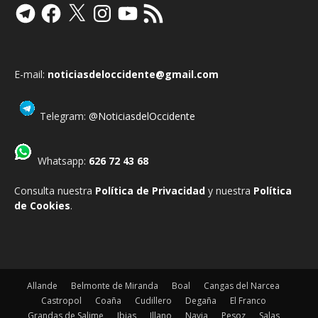
Telegram
Facebook
X
Instagram
YouTube
Feed
RSS
E-mail:
noticiasdeloccidente@gmail.com
Telegram:
@NoticiasdelOccidente
Whatsapp:
626 72 43 68
Consulta nuestra
Política de Privacidad
y nuestra
Política
de Cookies
.
Allande
Belmonte de Miranda
Boal
Cangas del Narcea
Castropol
Coaña
Cudillero
Degaña
El Franco
Grandas de Salime
Ibias
Illano
Navia
Pesoz
Salas