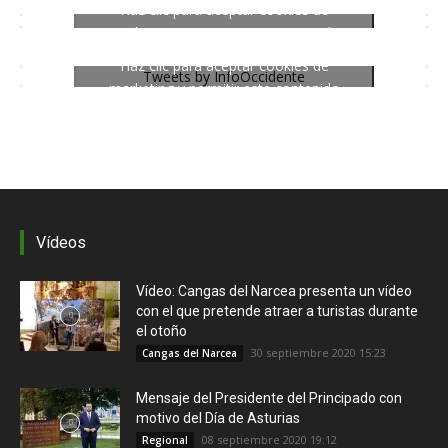
Haz clic para aceptar cookies de
marketing y permitir este contenido
Haz clic para aceptar cookies de
Tweets by InfoOccidente
marketing y permitir este contenido
Vídeos
Vídeo: Cangas del Narcea presenta un vídeo
con el que pretende atraer a turistas durante
el otoño
30 septiembre 2020 15:23
Cangas del Narcea
Mensaje del Presidente del Principado con
motivo del Día de Asturias
08 septiembre 2020 19:12
Regional