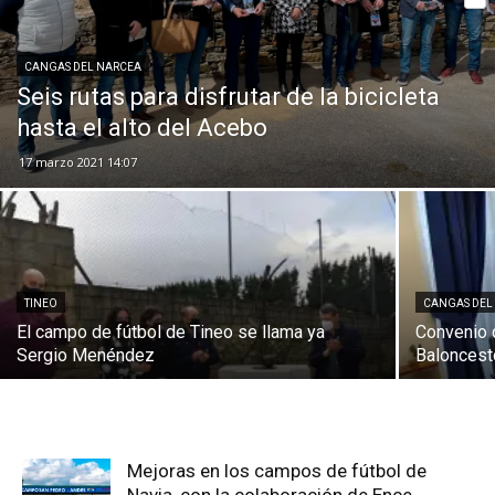
Com
de
CANGAS DEL NARCEA
Seis rutas para disfrutar de la bicicleta
Asturias
hasta el alto del Acebo
17 marzo 2021 14:07
TINEO
CANGAS DEL
El campo de fútbol de Tineo se llama ya
Convenio 
Sergio Menéndez
Baloncest
Mejoras en los campos de fútbol de