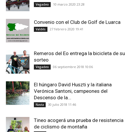
10 marzo 2020 23:28
Vegadeo
Convenio con el Club de Golf de Luarca
27 febrero 2020 19:41
Valdés
Remeros del Eo entrega la bicicleta de su
sorteo
06 septiembre 2018 10:06
Vegadeo
El húngaro David Huszti y la italiana
Verónica Santoni, campeones del
Descenso de la...
30 julio 2018 11:46
Navia
Tineo acogerá una prueba de resistencia
de ciclismo de montaña