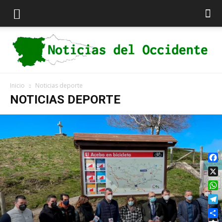
Inicio
Noticias deporte
Noticias
NOTICIAS DEPORTE
del
Fac
X
Occidente
Wha
Tel