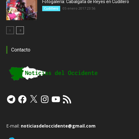
Fotogalería: Cabalgata de Reyes en Cudillero
05 enero 2017 23:56
Cudillero
Contacto
Telegram
Facebook
X
Instagram
YouTube
Feed
RSS
E-mail:
noticiasdeloccidente@gmail.com