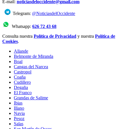
E-mail:
noticiasdeloccidente@gmail.com
Telegram:
@NoticiasdelOccidente
Whatsapp:
626 72 43 68
Consulta nuestra
Política de Privacidad
y nuestra
Política de
Cookies
.
Allande
Belmonte de Miranda
Boal
Cangas del Narcea
Castropol
Coaña
Cudillero
Degaña
El Franco
Grandas de Salime
Ibias
Illano
Navia
Pesoz
Salas
San Martín de Oscos