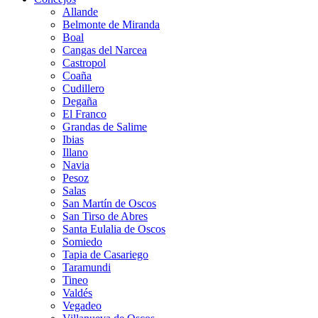
Allande
Belmonte de Miranda
Boal
Cangas del Narcea
Castropol
Coaña
Cudillero
Degaña
El Franco
Grandas de Salime
Ibias
Illano
Navia
Pesoz
Salas
San Martín de Oscos
San Tirso de Abres
Santa Eulalia de Oscos
Somiedo
Tapia de Casariego
Taramundi
Tineo
Valdés
Vegadeo