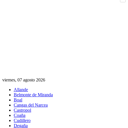
Com
viernes, 07 agosto 2026
Allande
Belmonte de Miranda
Boal
Cangas del Narcea
Castropol
Coaña
Cudillero
Degaña